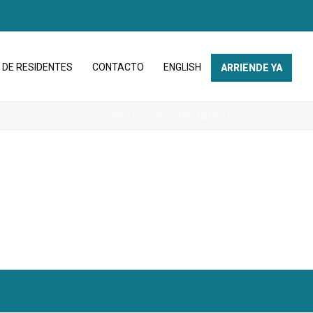
 DE RESIDENTES
CONTACTO
ENGLISH
ARRIENDE YA
HOME
»
FEATURES AND AMENITIES