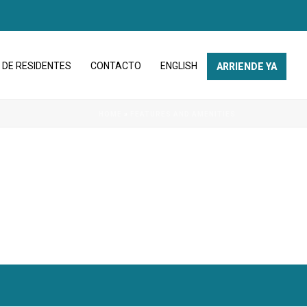
 DE RESIDENTES
CONTACTO
ENGLISH
ARRIENDE YA
HOME
»
FEATURES AND AMENITIES