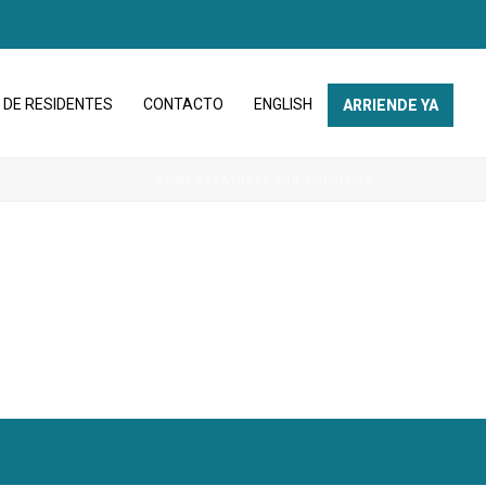
 DE RESIDENTES
CONTACTO
ENGLISH
ARRIENDE YA
HOME
»
FEATURES AND AMENITIES